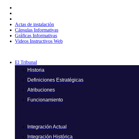
Ir
al
contenido
Actas de instalación
Cápsulas Informativas
Gráficas Informativas
Videos Instructivos Web
El Tribunal
Historia
Definiciones Estratégicas
Atribuciones
Funcionamiento
Integración Actual
Integración Histórica