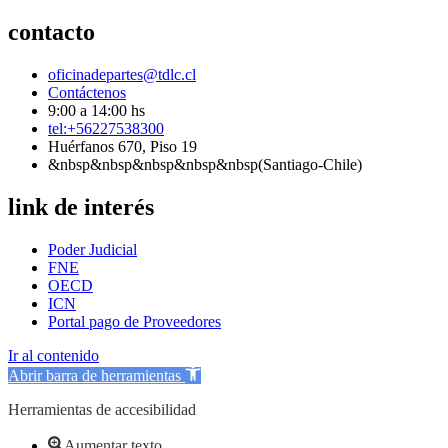
contacto
oficinadepartes@tdlc.cl
Contáctenos
9:00 a 14:00 hs
tel:+56227538300
Huérfanos 670, Piso 19
&nbsp&nbsp&nbsp&nbsp&nbsp(Santiago-Chile)
link de interés
Poder Judicial
FNE
OECD
ICN
Portal pago de Proveedores
Ir al contenido
Abrir barra de herramientas
Herramientas de accesibilidad
Aumentar texto