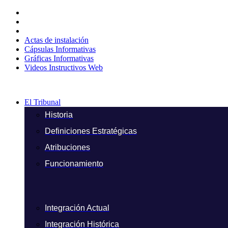
Ir
al
contenido
Actas de instalación
Cápsulas Informativas
Gráficas Informativas
Videos Instructivos Web
El Tribunal
Historia
Definiciones Estratégicas
Atribuciones
Funcionamiento
Integración Actual
Integración Histórica