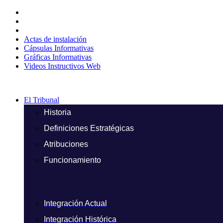
Ir
al
contenido
Actas de instalación
Cápsulas Informativas
Gráficas Informativas
Videos Instructivos Web
El Tribunal
Historia
Definiciones Estratégicas
Atribuciones
Funcionamiento
Integración Actual
Integración Histórica