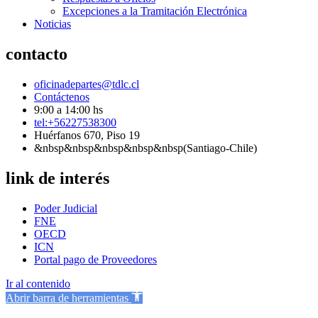
Excepciones a la Tramitación Electrónica
Noticias
contacto
oficinadepartes@tdlc.cl
Contáctenos
9:00 a 14:00 hs
tel:+56227538300
Huérfanos 670, Piso 19
&nbsp&nbsp&nbsp&nbsp&nbsp(Santiago-Chile)
link de interés
Poder Judicial
FNE
OECD
ICN
Portal pago de Proveedores
Ir al contenido
Abrir barra de herramientas