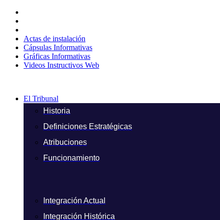
Ir
al
contenido
Actas de instalación
Cápsulas Informativas
Gráficas Informativas
Videos Instructivos Web
El Tribunal
Historia
Definiciones Estratégicas
Atribuciones
Funcionamiento
Integración Actual
Integración Histórica