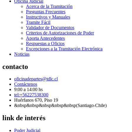
Oficina Judicial
Acerca de la Tramitación
Preguntas Frecuentes
Instructivos y Manuales
Tramite Fácil
Validador de Documentos
Criterios de Autorizaciones de Poder
Aporta Antecedentes
Respuestas a Oficios
Excepciones a la Tramitación Electrónica
Noticias
contacto
oficinadepartes@tdlc.cl
Contáctenos
9:00 a 14:00 hs
tel:+56227538300
Huérfanos 670, Piso 19
&nbsp&nbsp&nbsp&nbsp&nbsp(Santiago-Chile)
link de interés
Poder Judicial