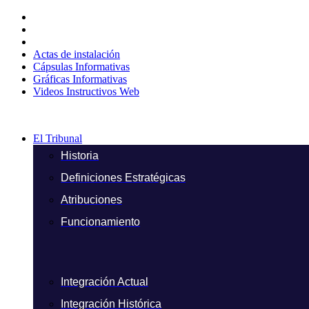
Ir
al
contenido
Actas de instalación
Cápsulas Informativas
Gráficas Informativas
Videos Instructivos Web
El Tribunal
Historia
Definiciones Estratégicas
Atribuciones
Funcionamiento
Integración Actual
Integración Histórica