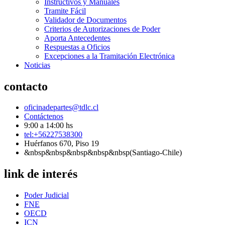
Instructivos y Manuales
Tramite Fácil
Validador de Documentos
Criterios de Autorizaciones de Poder
Aporta Antecedentes
Respuestas a Oficios
Excepciones a la Tramitación Electrónica
Noticias
contacto
oficinadepartes@tdlc.cl
Contáctenos
9:00 a 14:00 hs
tel:+56227538300
Huérfanos 670, Piso 19
&nbsp&nbsp&nbsp&nbsp&nbsp(Santiago-Chile)
link de interés
Poder Judicial
FNE
OECD
ICN