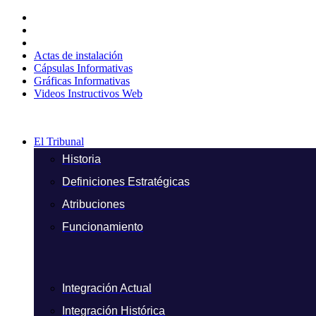
Ir
al
contenido
Actas de instalación
Cápsulas Informativas
Gráficas Informativas
Videos Instructivos Web
El Tribunal
Historia
Definiciones Estratégicas
Atribuciones
Funcionamiento
Integración Actual
Integración Histórica