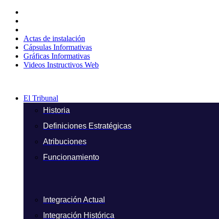
Ir
al
contenido
Actas de instalación
Cápsulas Informativas
Gráficas Informativas
Videos Instructivos Web
El Tribunal
Historia
Definiciones Estratégicas
Atribuciones
Funcionamiento
Integración Actual
Integración Histórica