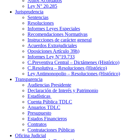
Autos Acordados
Ley N° 20.285
Jurisprudencia
Sentencias
Resoluciones
Informes Leyes Especiales
Recomendaciones Normativas
Instrucciones de carácter general
Acuerdos Extrajudiciales
Oposiciones Artículo 39h)
Informes Ley N°19.733
C.Preventiva Central – Dictámenes (Histórico)
C.Resolutiva – Resoluciones (Histórico)
Ley Antimonopolio – Resoluciones (Histórico)
Transparencia
Audiencias Presidente
Declaración de Interés y Patrimonio
Estadísticas
Cuenta Pública TDLC
Anuarios TDLC
Presupuesto
Estados Financieros
Contratos
Contrataciones Públicas
Oficina Judicial