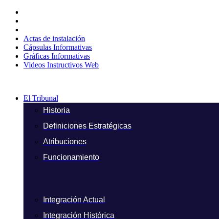
Ir
al
contenido
Actas de instalación
Cápsulas Informativas
Gráficas Informativas
Videos Instructivos Web
El Tribunal
Historia
Definiciones Estratégicas
Atribuciones
Funcionamiento
Integración Actual
Integración Histórica