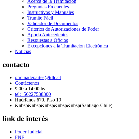
Acerca de la Tramitación
Preguntas Frecuentes
Instructivos y Manuales
Tramite Fácil
Validador de Documentos
Criterios de Autorizaciones de Poder
Aporta Antecedentes
Respuestas a Oficios
Excepciones a la Tramitación Electrónica
Noticias
contacto
oficinadepartes@tdlc.cl
Contáctenos
9:00 a 14:00 hs
tel:+56227538300
Huérfanos 670, Piso 19
&nbsp&nbsp&nbsp&nbsp&nbsp(Santiago-Chile)
link de interés
Poder Judicial
FNE