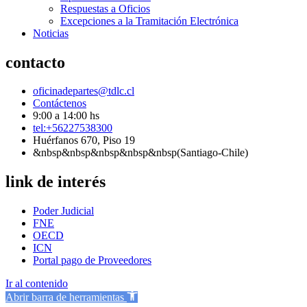
Respuestas a Oficios
Excepciones a la Tramitación Electrónica
Noticias
contacto
oficinadepartes@tdlc.cl
Contáctenos
9:00 a 14:00 hs
tel:+56227538300
Huérfanos 670, Piso 19
&nbsp&nbsp&nbsp&nbsp&nbsp(Santiago-Chile)
link de interés
Poder Judicial
FNE
OECD
ICN
Portal pago de Proveedores
Ir al contenido
Abrir barra de herramientas