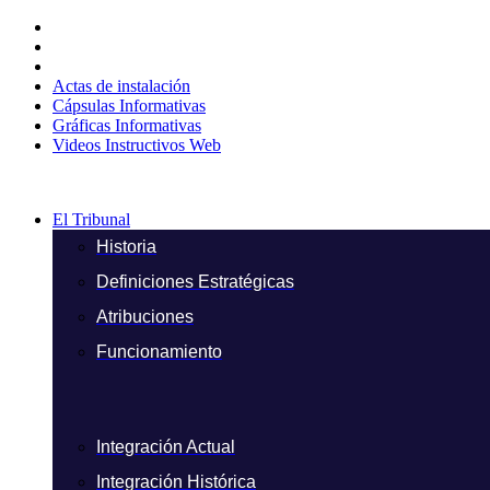
Ir
al
contenido
Actas de instalación
Cápsulas Informativas
Gráficas Informativas
Videos Instructivos Web
El Tribunal
Historia
Definiciones Estratégicas
Atribuciones
Funcionamiento
Integración Actual
Integración Histórica