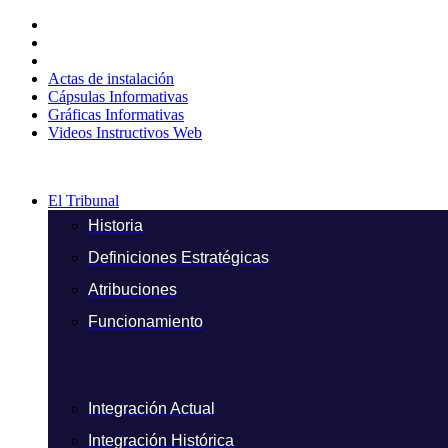
Ir
al
contenido
Actas de instalación
Cápsulas Informativas
Gráficas Informativas
Videos Instructivos Web
El Tribunal
Historia
Definiciones Estratégicas
Atribuciones
Funcionamiento
Integración Actual
Integración Histórica