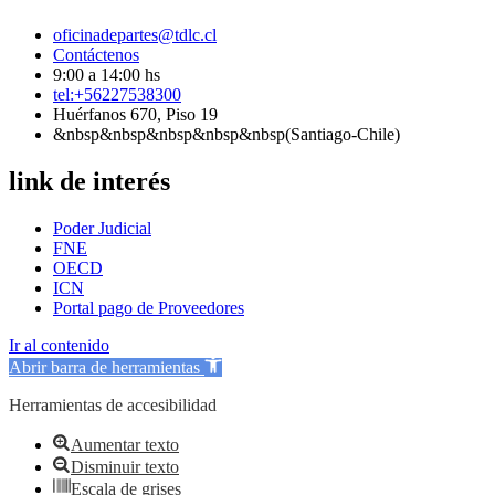
oficinadepartes@tdlc.cl
Contáctenos
9:00 a 14:00 hs
tel:+56227538300
Huérfanos 670, Piso 19
&nbsp&nbsp&nbsp&nbsp&nbsp(Santiago-Chile)
link de interés
Poder Judicial
FNE
OECD
ICN
Portal pago de Proveedores
Ir al contenido
Abrir barra de herramientas
Herramientas de accesibilidad
Aumentar texto
Disminuir texto
Escala de grises