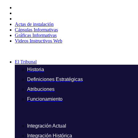
Ir
al
contenido
Actas de instalación
Cápsulas Informativas
Gráficas Informativas
Videos Instructivos Web
El Tribunal
Historia
Definiciones Estratégicas
Atribuciones
Funcionamiento
Integración Actual
Integración Histórica