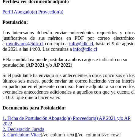
Perfiles: ver documento adjunto
Perfil Abogado(a) Proveedor(a)
Postulación:
Los interesados deberán enviar antecedentes requeridos y otros
justificativos de sus méritos en PDF por correo electrónico
a
mvolivares@tdlc.cl
con copia a
info@tdlc.cl
, hasta el 9 de agosto
de 2021 a las 14:00. Las consultas a
info@tdlc.cl
El/la candidata/a puede postular a ambos cargos e indicarlo en su
postulación (
AP 2021
y/o
AP 2022
)
Si el postulante ha enviado sus antecedentes a otros concursos en los
últimos seis meses, puede enviar un correo haciendo ver su interés
en participar en el presente concurso. Puede adjuntar a su correo los
eventuales antecedentes adicionales a aquellos con que ya cuenta el
TDLC que quiera hacer valer.
Documentos para Postulación:
1. Ficha de Postulación Abogado(a) Proveedor(a) AP 2021 y/o AP
2022
2. Declaración Jurada
3. Curriculum Vitae
[/vc_column_text][/vc_column][/vc_row]