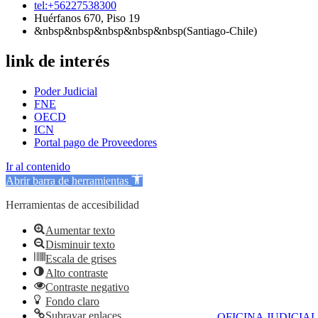
tel:+56227538300
Huérfanos 670, Piso 19
&nbsp&nbsp&nbsp&nbsp&nbsp(Santiago-Chile)
link de interés
Poder Judicial
FNE
OECD
ICN
Portal pago de Proveedores
Ir al contenido
Abrir barra de herramientas
Herramientas de accesibilidad
Aumentar texto
Disminuir texto
Escala de grises
Alto contraste
Contraste negativo
Fondo claro
Subrayar enlaces
OFICINA JUDICIAL