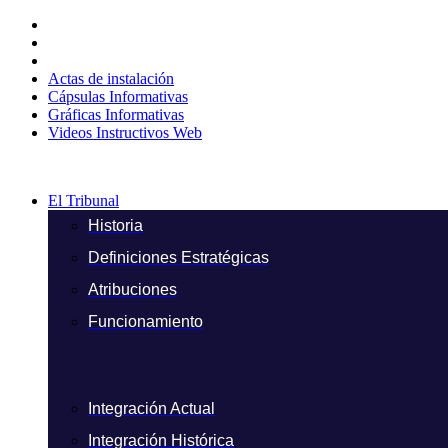
Ir
al
contenido
Actas de instalación
Cápsulas Informativas
Gráficas Informativas
Videos Instructivos Web
El Tribunal
Historia
Definiciones Estratégicas
Atribuciones
Funcionamiento
Integración Actual
Integración Histórica