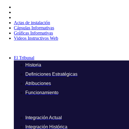
Ir
al
contenido
Actas de instalación
Cápsulas Informativas
Gráficas Informativas
Videos Instructivos Web
El Tribunal
Historia
Definiciones Estratégicas
Atribuciones
Funcionamiento
Integración Actual
Integración Histórica