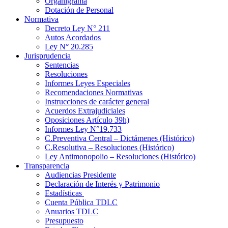
Organigrama
Dotación de Personal
Normativa
Decreto Ley N° 211
Autos Acordados
Ley N° 20.285
Jurisprudencia
Sentencias
Resoluciones
Informes Leyes Especiales
Recomendaciones Normativas
Instrucciones de carácter general
Acuerdos Extrajudiciales
Oposiciones Artículo 39h)
Informes Ley N°19.733
C.Preventiva Central – Dictámenes (Histórico)
C.Resolutiva – Resoluciones (Histórico)
Ley Antimonopolio – Resoluciones (Histórico)
Transparencia
Audiencias Presidente
Declaración de Interés y Patrimonio
Estadísticas
Cuenta Pública TDLC
Anuarios TDLC
Presupuesto