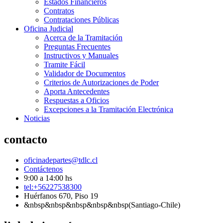
Estados Financieros
Contratos
Contrataciones Públicas
Oficina Judicial
Acerca de la Tramitación
Preguntas Frecuentes
Instructivos y Manuales
Tramite Fácil
Validador de Documentos
Criterios de Autorizaciones de Poder
Aporta Antecedentes
Respuestas a Oficios
Excepciones a la Tramitación Electrónica
Noticias
contacto
oficinadepartes@tdlc.cl
Contáctenos
9:00 a 14:00 hs
tel:+56227538300
Huérfanos 670, Piso 19
&nbsp&nbsp&nbsp&nbsp&nbsp(Santiago-Chile)