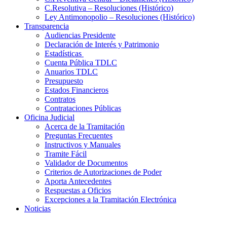
C.Resolutiva – Resoluciones (Histórico)
Ley Antimonopolio – Resoluciones (Histórico)
Transparencia
Audiencias Presidente
Declaración de Interés y Patrimonio
Estadísticas
Cuenta Pública TDLC
Anuarios TDLC
Presupuesto
Estados Financieros
Contratos
Contrataciones Públicas
Oficina Judicial
Acerca de la Tramitación
Preguntas Frecuentes
Instructivos y Manuales
Tramite Fácil
Validador de Documentos
Criterios de Autorizaciones de Poder
Aporta Antecedentes
Respuestas a Oficios
Excepciones a la Tramitación Electrónica
Noticias