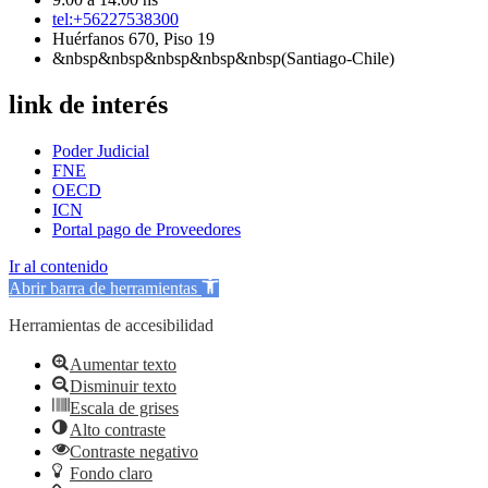
tel:+56227538300
Huérfanos 670, Piso 19
&nbsp&nbsp&nbsp&nbsp&nbsp(Santiago-Chile)
link de interés
Poder Judicial
FNE
OECD
ICN
Portal pago de Proveedores
Ir al contenido
Abrir barra de herramientas
Herramientas de accesibilidad
Aumentar texto
Disminuir texto
Escala de grises
Alto contraste
Contraste negativo
Fondo claro