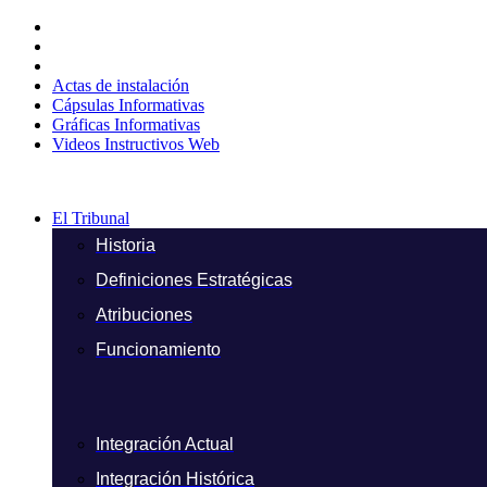
Ir
al
contenido
Actas de instalación
Cápsulas Informativas
Gráficas Informativas
Videos Instructivos Web
El Tribunal
Historia
Definiciones Estratégicas
Atribuciones
Funcionamiento
Integración Actual
Integración Histórica