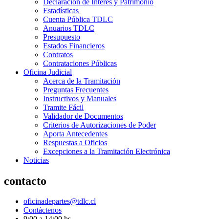
Declaración de Interés y Patrimonio
Estadísticas
Cuenta Pública TDLC
Anuarios TDLC
Presupuesto
Estados Financieros
Contratos
Contrataciones Públicas
Oficina Judicial
Acerca de la Tramitación
Preguntas Frecuentes
Instructivos y Manuales
Tramite Fácil
Validador de Documentos
Criterios de Autorizaciones de Poder
Aporta Antecedentes
Respuestas a Oficios
Excepciones a la Tramitación Electrónica
Noticias
contacto
oficinadepartes@tdlc.cl
Contáctenos
9:00 a 14:00 hs