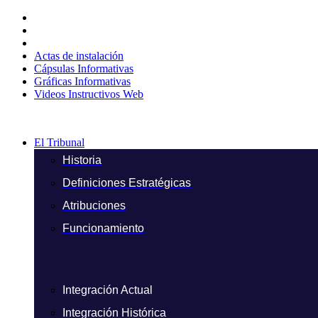
Ir
al
contenido
Actas de instalación
Cápsulas Informativas
Gráficas Informativas
Videos Instructivos Web
El Tribunal
Historia
Definiciones Estratégicas
Atribuciones
Funcionamiento
Integración Actual
Integración Histórica