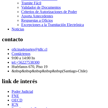
Tramite Fácil
Validador de Documentos
Criterios de Autorizaciones de Poder
Aporta Antecedentes
Respuestas a Oficios
Excepciones a la Tramitación Electrónica
Noticias
contacto
oficinadepartes@tdlc.cl
Contáctenos
9:00 a 14:00 hs
tel:+56227538300
Huérfanos 670, Piso 19
&nbsp&nbsp&nbsp&nbsp&nbsp(Santiago-Chile)
link de interés
Poder Judicial
FNE
OECD
ICN