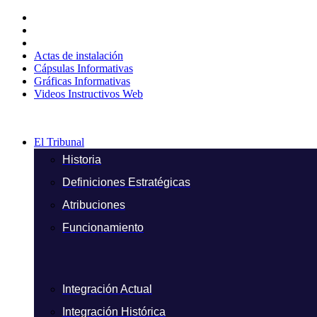
Ir
al
contenido
Actas de instalación
Cápsulas Informativas
Gráficas Informativas
Videos Instructivos Web
El Tribunal
Historia
Definiciones Estratégicas
Atribuciones
Funcionamiento
Integración Actual
Integración Histórica