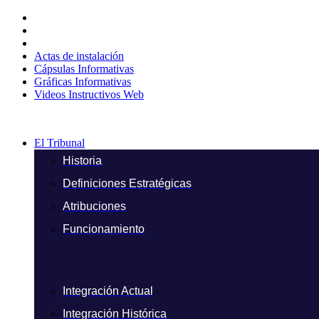
Ir
al
contenido
Actas de instalación
Cápsulas Informativas
Gráficas Informativas
Videos Instructivos Web
El Tribunal
Historia
Definiciones Estratégicas
Atribuciones
Funcionamiento
Integración Actual
Integración Histórica