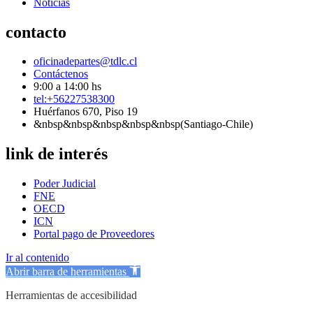
Noticias
contacto
oficinadepartes@tdlc.cl
Contáctenos
9:00 a 14:00 hs
tel:+56227538300
Huérfanos 670, Piso 19
&nbsp&nbsp&nbsp&nbsp&nbsp(Santiago-Chile)
link de interés
Poder Judicial
FNE
OECD
ICN
Portal pago de Proveedores
Ir al contenido
Abrir barra de herramientas
Herramientas de accesibilidad