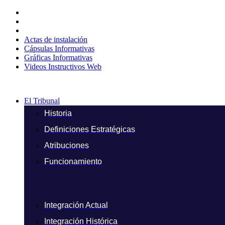
Ir
al
contenido
Actas de instalación
Cápsulas Informativas
Gráficas Informativas
Videos Instructivos Web
El Tribunal
Historia
Definiciones Estratégicas
Atribuciones
Funcionamiento
Integración Actual
Integración Histórica