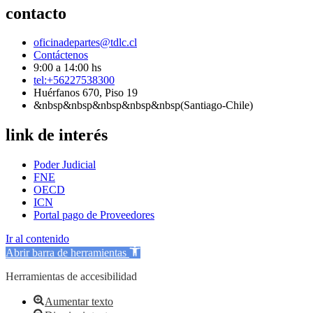
contacto
oficinadepartes@tdlc.cl
Contáctenos
9:00 a 14:00 hs
tel:+56227538300
Huérfanos 670, Piso 19
&nbsp&nbsp&nbsp&nbsp&nbsp(Santiago-Chile)
link de interés
Poder Judicial
FNE
OECD
ICN
Portal pago de Proveedores
Ir al contenido
Abrir barra de herramientas
Herramientas de accesibilidad
Aumentar texto