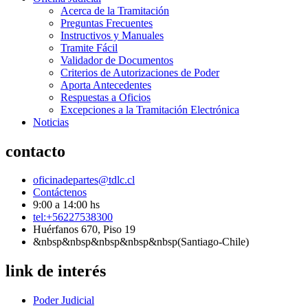
Acerca de la Tramitación
Preguntas Frecuentes
Instructivos y Manuales
Tramite Fácil
Validador de Documentos
Criterios de Autorizaciones de Poder
Aporta Antecedentes
Respuestas a Oficios
Excepciones a la Tramitación Electrónica
Noticias
contacto
oficinadepartes@tdlc.cl
Contáctenos
9:00 a 14:00 hs
tel:+56227538300
Huérfanos 670, Piso 19
&nbsp&nbsp&nbsp&nbsp&nbsp(Santiago-Chile)
link de interés
Poder Judicial