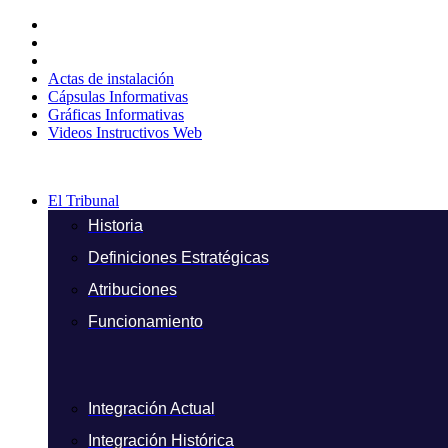
Ir
al
contenido
Actas de instalación
Cápsulas Informativas
Gráficas Informativas
Videos Instructivos Web
El Tribunal
Historia
Definiciones Estratégicas
Atribuciones
Funcionamiento
Integración Actual
Integración Histórica