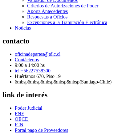
Validador de Documentos
Criterios de Autorizaciones de Poder
Aporta Antecedentes
Respuestas a Oficios
Excepciones a la Tramitación Electrónica
Noticias
contacto
oficinadepartes@tdlc.cl
Contáctenos
9:00 a 14:00 hs
tel:+56227538300
Huérfanos 670, Piso 19
&nbsp&nbsp&nbsp&nbsp&nbsp(Santiago-Chile)
link de interés
Poder Judicial
FNE
OECD
ICN
Portal pago de Proveedores