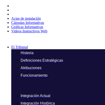
Ir
al
contenido
Actas de instalación
Cápsulas Informativas
Gráficas Informativas
Videos Instructivos Web
El Tribunal
Historia
Definiciones Estratégicas
Atribuciones
Funcionamiento
Integración Actual
Integración Histórica