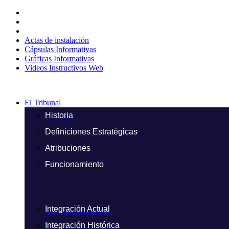
Ir
al
contenido
Actas de instalación
Cápsulas Informativas
Gráficas Informativas
Videos Instructivos Web
El Tribunal
Historia
Definiciones Estratégicas
Atribuciones
Funcionamiento
Integración Actual
Integración Histórica