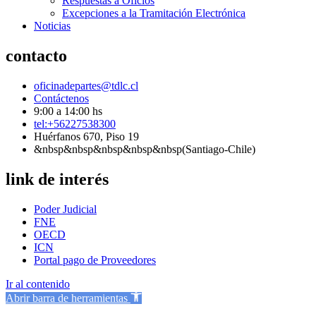
Respuestas a Oficios
Excepciones a la Tramitación Electrónica
Noticias
contacto
oficinadepartes@tdlc.cl
Contáctenos
9:00 a 14:00 hs
tel:+56227538300
Huérfanos 670, Piso 19
&nbsp&nbsp&nbsp&nbsp&nbsp(Santiago-Chile)
link de interés
Poder Judicial
FNE
OECD
ICN
Portal pago de Proveedores
Ir al contenido
Abrir barra de herramientas