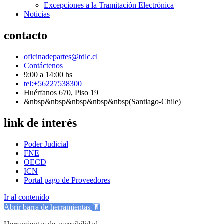
Excepciones a la Tramitación Electrónica
Noticias
contacto
oficinadepartes@tdlc.cl
Contáctenos
9:00 a 14:00 hs
tel:+56227538300
Huérfanos 670, Piso 19
&nbsp&nbsp&nbsp&nbsp&nbsp(Santiago-Chile)
link de interés
Poder Judicial
FNE
OECD
ICN
Portal pago de Proveedores
Ir al contenido
Abrir barra de herramientas