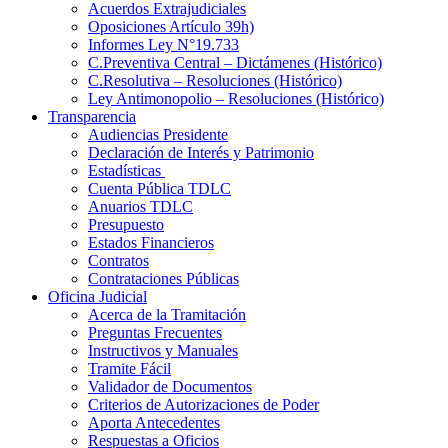
Acuerdos Extrajudiciales
Oposiciones Artículo 39h)
Informes Ley N°19.733
C.Preventiva Central – Dictámenes (Histórico)
C.Resolutiva – Resoluciones (Histórico)
Ley Antimonopolio – Resoluciones (Histórico)
Transparencia
Audiencias Presidente
Declaración de Interés y Patrimonio
Estadísticas
Cuenta Pública TDLC
Anuarios TDLC
Presupuesto
Estados Financieros
Contratos
Contrataciones Públicas
Oficina Judicial
Acerca de la Tramitación
Preguntas Frecuentes
Instructivos y Manuales
Tramite Fácil
Validador de Documentos
Criterios de Autorizaciones de Poder
Aporta Antecedentes
Respuestas a Oficios