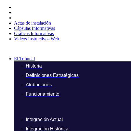
Ir
al
contenido
Actas de instalación
Cápsulas Informativas
Gráficas Informativas
Videos Instructivos Web
El Tribunal
Historia
Definiciones Estratégicas
Atribuciones
Funcionamiento
Integración Actual
Integración Histórica