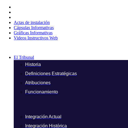
Ir
al
contenido
Actas de instalación
Cápsulas Informativas
Gráficas Informativas
Videos Instructivos Web
El Tribunal
Historia
Definiciones Estratégicas
Atribuciones
Funcionamiento
Integración Actual
Integración Histórica