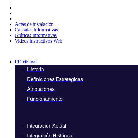
Ir
al
contenido
Actas de instalación
Cápsulas Informativas
Gráficas Informativas
Videos Instructivos Web
El Tribunal
Historia
Definiciones Estratégicas
Atribuciones
Funcionamiento
Integración Actual
Integración Histórica