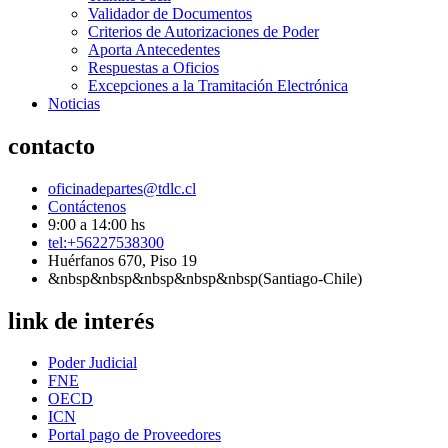
Validador de Documentos
Criterios de Autorizaciones de Poder
Aporta Antecedentes
Respuestas a Oficios
Excepciones a la Tramitación Electrónica
Noticias
contacto
oficinadepartes@tdlc.cl
Contáctenos
9:00 a 14:00 hs
tel:+56227538300
Huérfanos 670, Piso 19
&nbsp&nbsp&nbsp&nbsp&nbsp(Santiago-Chile)
link de interés
Poder Judicial
FNE
OECD
ICN
Portal pago de Proveedores