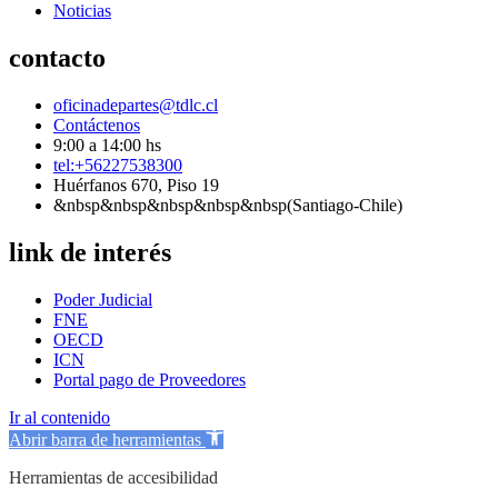
Noticias
contacto
oficinadepartes@tdlc.cl
Contáctenos
9:00 a 14:00 hs
tel:+56227538300
Huérfanos 670, Piso 19
&nbsp&nbsp&nbsp&nbsp&nbsp(Santiago-Chile)
link de interés
Poder Judicial
FNE
OECD
ICN
Portal pago de Proveedores
Ir al contenido
Abrir barra de herramientas
Herramientas de accesibilidad