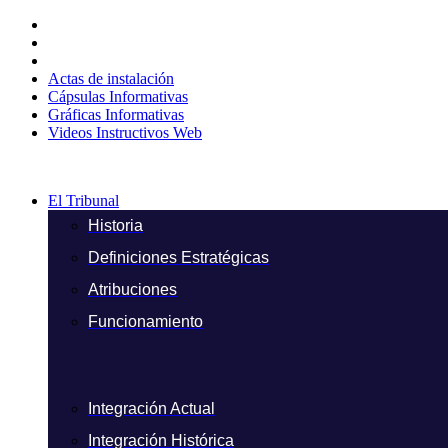
Ir
al
contenido
Actas de instalación
Cápsulas Informativas
Gráficas Informativas
Videos Instructivos Web
El Tribunal
Historia
Definiciones Estratégicas
Atribuciones
Funcionamiento
Integración Actual
Integración Histórica