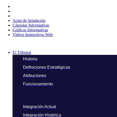
Ir
al
contenido
Actas de instalación
Cápsulas Informativas
Gráficas Informativas
Videos Instructivos Web
El Tribunal
Historia
Definiciones Estratégicas
Atribuciones
Funcionamiento
Integración Actual
Integración Histórica