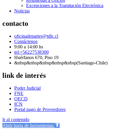
Respuestas a Oficios
Excepciones a la Tramitación Electrónica
Noticias
contacto
oficinadepartes@tdlc.cl
Contáctenos
9:00 a 14:00 hs
tel:+56227538300
Huérfanos 670, Piso 19
&nbsp&nbsp&nbsp&nbsp&nbsp(Santiago-Chile)
link de interés
Poder Judicial
FNE
OECD
ICN
Portal pago de Proveedores
Ir al contenido
Abrir barra de herramientas