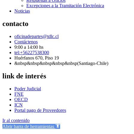
Respuestas a Oficios
Excepciones a la Tramitación Electrónica
Noticias
contacto
oficinadepartes@tdlc.cl
Contáctenos
9:00 a 14:00 hs
tel:+56227538300
Huérfanos 670, Piso 19
&nbsp&nbsp&nbsp&nbsp&nbsp(Santiago-Chile)
link de interés
Poder Judicial
FNE
OECD
ICN
Portal pago de Proveedores
Ir al contenido
Abrir barra de herramientas