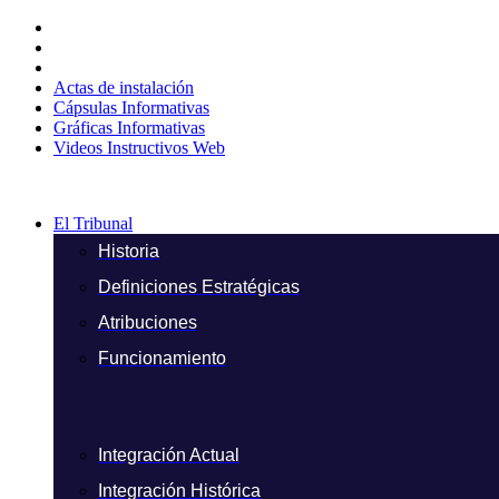
Ir
al
contenido
Actas de instalación
Cápsulas Informativas
Gráficas Informativas
Videos Instructivos Web
El Tribunal
Historia
Definiciones Estratégicas
Atribuciones
Funcionamiento
Integración Actual
Integración Histórica