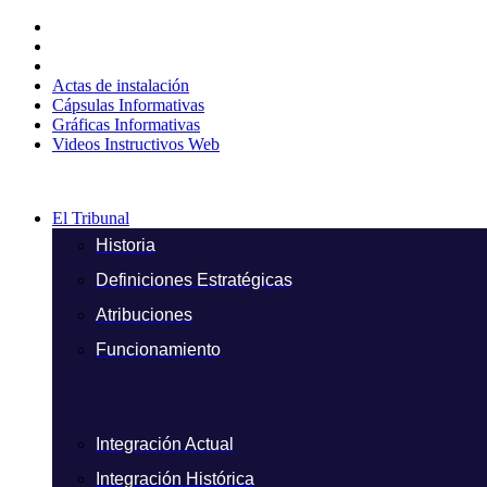
Ir
al
contenido
Actas de instalación
Cápsulas Informativas
Gráficas Informativas
Videos Instructivos Web
El Tribunal
Historia
Definiciones Estratégicas
Atribuciones
Funcionamiento
Integración Actual
Integración Histórica