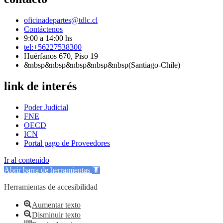
oficinadepartes@tdlc.cl
Contáctenos
9:00 a 14:00 hs
tel:+56227538300
Huérfanos 670, Piso 19
&nbsp&nbsp&nbsp&nbsp&nbsp(Santiago-Chile)
link de interés
Poder Judicial
FNE
OECD
ICN
Portal pago de Proveedores
Ir al contenido
Abrir barra de herramientas
Herramientas de accesibilidad
Aumentar texto
Disminuir texto