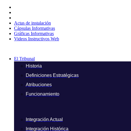
Ir
al
contenido
Actas de instalación
Cápsulas Informativas
Gráficas Informativas
Videos Instructivos Web
El Tribunal
Historia
Definiciones Estratégicas
Atribuciones
Funcionamiento
Integración Actual
Integración Histórica