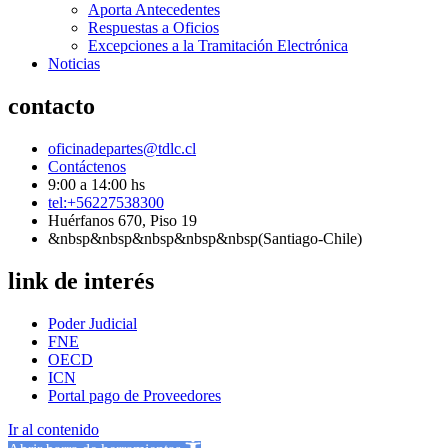
Aporta Antecedentes
Respuestas a Oficios
Excepciones a la Tramitación Electrónica
Noticias
contacto
oficinadepartes@tdlc.cl
Contáctenos
9:00 a 14:00 hs
tel:+56227538300
Huérfanos 670, Piso 19
&nbsp&nbsp&nbsp&nbsp&nbsp(Santiago-Chile)
link de interés
Poder Judicial
FNE
OECD
ICN
Portal pago de Proveedores
Ir al contenido