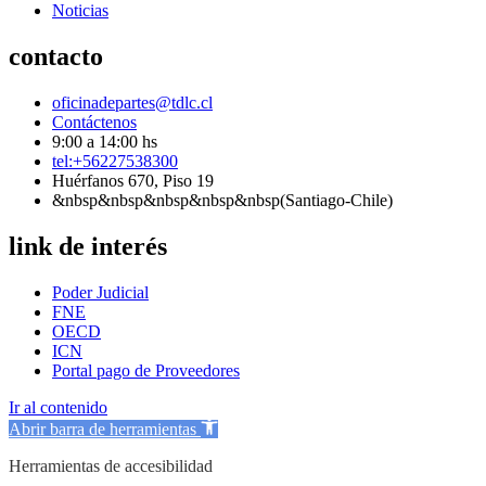
Noticias
contacto
oficinadepartes@tdlc.cl
Contáctenos
9:00 a 14:00 hs
tel:+56227538300
Huérfanos 670, Piso 19
&nbsp&nbsp&nbsp&nbsp&nbsp(Santiago-Chile)
link de interés
Poder Judicial
FNE
OECD
ICN
Portal pago de Proveedores
Ir al contenido
Abrir barra de herramientas
Herramientas de accesibilidad