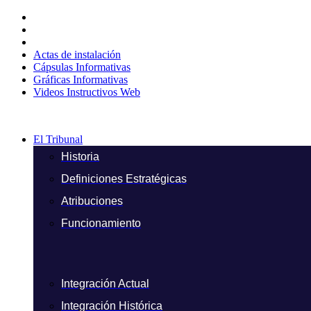
Ir
al
contenido
Actas de instalación
Cápsulas Informativas
Gráficas Informativas
Videos Instructivos Web
El Tribunal
Historia
Definiciones Estratégicas
Atribuciones
Funcionamiento
Integración Actual
Integración Histórica