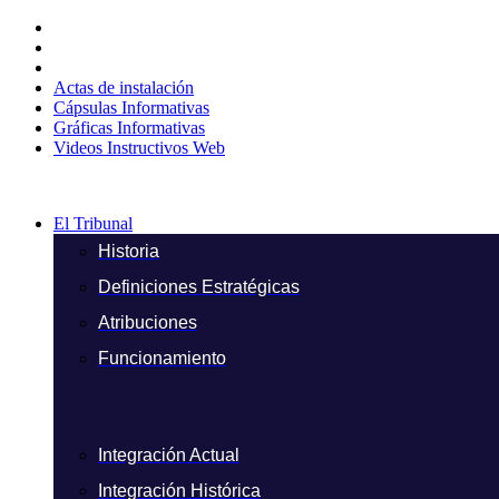
Ir
al
contenido
Actas de instalación
Cápsulas Informativas
Gráficas Informativas
Videos Instructivos Web
El Tribunal
Historia
Definiciones Estratégicas
Atribuciones
Funcionamiento
Integración Actual
Integración Histórica