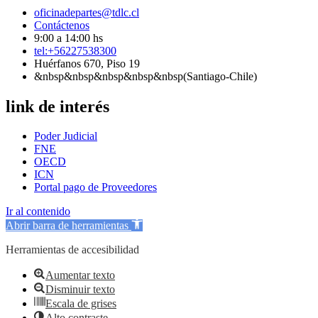
oficinadepartes@tdlc.cl
Contáctenos
9:00 a 14:00 hs
tel:+56227538300
Huérfanos 670, Piso 19
&nbsp&nbsp&nbsp&nbsp&nbsp(Santiago-Chile)
link de interés
Poder Judicial
FNE
OECD
ICN
Portal pago de Proveedores
Ir al contenido
Abrir barra de herramientas
Herramientas de accesibilidad
Aumentar texto
Disminuir texto
Escala de grises
Alto contraste