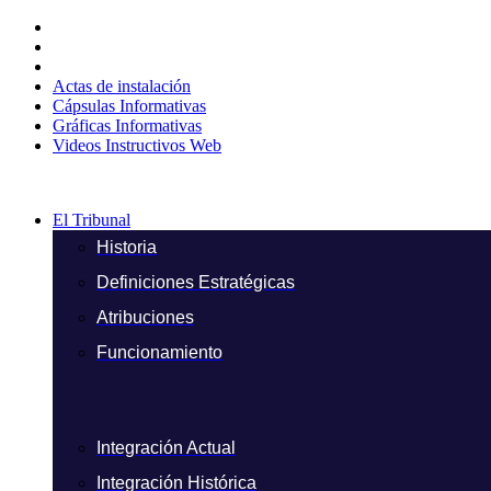
Ir
al
contenido
Actas de instalación
Cápsulas Informativas
Gráficas Informativas
Videos Instructivos Web
El Tribunal
Historia
Definiciones Estratégicas
Atribuciones
Funcionamiento
Integración Actual
Integración Histórica