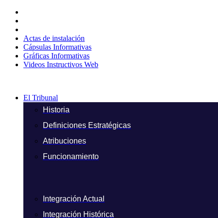
Ir
al
contenido
Actas de instalación
Cápsulas Informativas
Gráficas Informativas
Videos Instructivos Web
El Tribunal
Historia
Definiciones Estratégicas
Atribuciones
Funcionamiento
Integración Actual
Integración Histórica