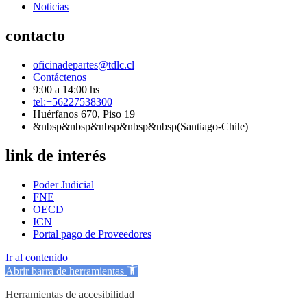
Noticias
contacto
oficinadepartes@tdlc.cl
Contáctenos
9:00 a 14:00 hs
tel:+56227538300
Huérfanos 670, Piso 19
&nbsp&nbsp&nbsp&nbsp&nbsp(Santiago-Chile)
link de interés
Poder Judicial
FNE
OECD
ICN
Portal pago de Proveedores
Ir al contenido
Abrir barra de herramientas
Herramientas de accesibilidad