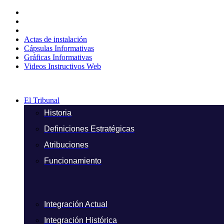
Ir
al
contenido
Actas de instalación
Cápsulas Informativas
Gráficas Informativas
Videos Instructivos Web
El Tribunal
Historia
Definiciones Estratégicas
Atribuciones
Funcionamiento
Integración Actual
Integración Histórica