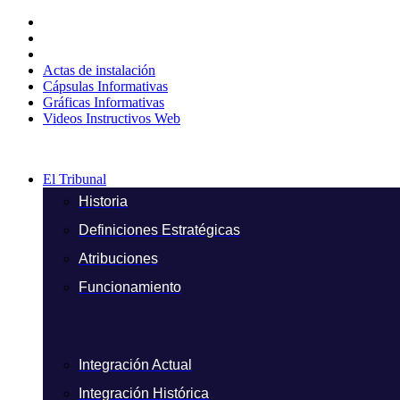
Ir
al
contenido
Actas de instalación
Cápsulas Informativas
Gráficas Informativas
Videos Instructivos Web
El Tribunal
Historia
Definiciones Estratégicas
Atribuciones
Funcionamiento
Integración Actual
Integración Histórica