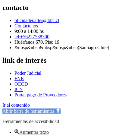
contacto
oficinadepartes@tdlc.cl
Contáctenos
9:00 a 14:00 hs
tel:+56227538300
Huérfanos 670, Piso 19
&nbsp&nbsp&nbsp&nbsp&nbsp(Santiago-Chile)
link de interés
Poder Judicial
FNE
OECD
ICN
Portal pago de Proveedores
Ir al contenido
Abrir barra de herramientas
Herramientas de accesibilidad
Aumentar texto