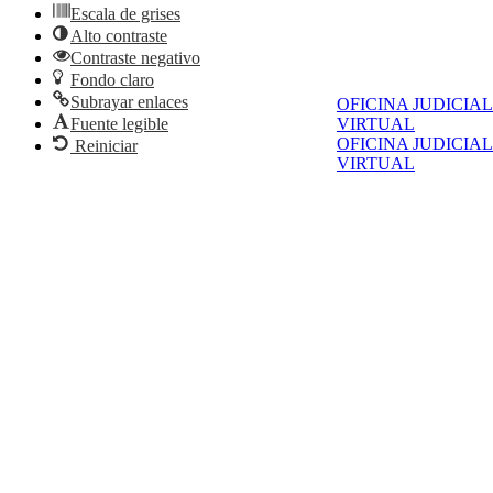
Escala de grises
Alto contraste
Contraste negativo
Fondo claro
Subrayar enlaces
OFICINA JUDICIAL
Fuente legible
VIRTUAL
OFICINA JUDICIAL
Reiniciar
VIRTUAL