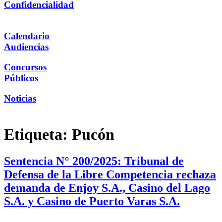
Confidencialidad
Calendario
Audiencias
Concursos
Públicos
Noticias
Etiqueta:
Pucón
Sentencia N° 200/2025: Tribunal de
Defensa de la Libre Competencia rechaza
demanda de Enjoy S.A., Casino del Lago
S.A. y Casino de Puerto Varas S.A.