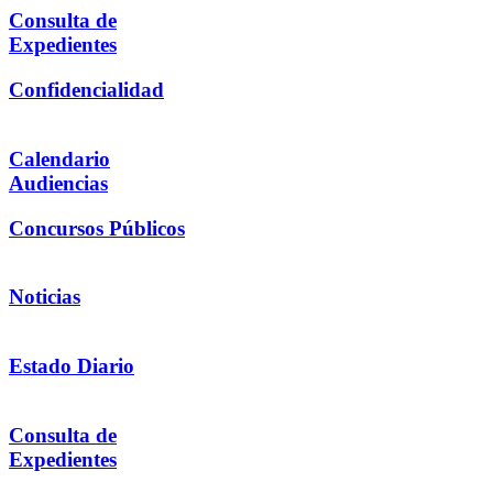
Consulta de
Expedientes
Confidencialidad
Calendario
Audiencias
Concursos Públicos
Noticias
Estado Diario
Consulta de
Expedientes