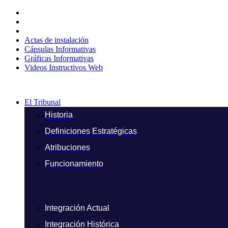
Ir
al
contenido
Actas de instalación
Cápsulas Informativas
Gráficas Informativas
Videos Instructivos Web
El Tribunal
Historia
Definiciones Estratégicas
Atribuciones
Funcionamiento
Integración Actual
Integración Histórica