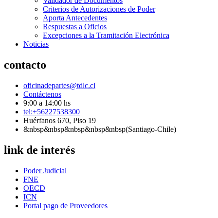
Validador de Documentos
Criterios de Autorizaciones de Poder
Aporta Antecedentes
Respuestas a Oficios
Excepciones a la Tramitación Electrónica
Noticias
contacto
oficinadepartes@tdlc.cl
Contáctenos
9:00 a 14:00 hs
tel:+56227538300
Huérfanos 670, Piso 19
&nbsp&nbsp&nbsp&nbsp&nbsp(Santiago-Chile)
link de interés
Poder Judicial
FNE
OECD
ICN
Portal pago de Proveedores