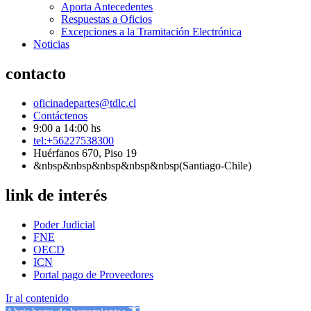
Aporta Antecedentes
Respuestas a Oficios
Excepciones a la Tramitación Electrónica
Noticias
contacto
oficinadepartes@tdlc.cl
Contáctenos
9:00 a 14:00 hs
tel:+56227538300
Huérfanos 670, Piso 19
&nbsp&nbsp&nbsp&nbsp&nbsp(Santiago-Chile)
link de interés
Poder Judicial
FNE
OECD
ICN
Portal pago de Proveedores
Ir al contenido