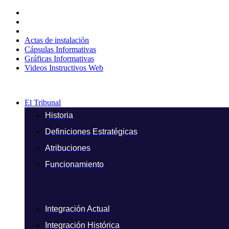
Ir
al
contenido
Actas de instalación
Cápsulas Informativas
Gráficas Informativas
Videos Instructivos Web
El Tribunal
Historia
Definiciones Estratégicas
Atribuciones
Funcionamiento
Integración Actual
Integración Histórica