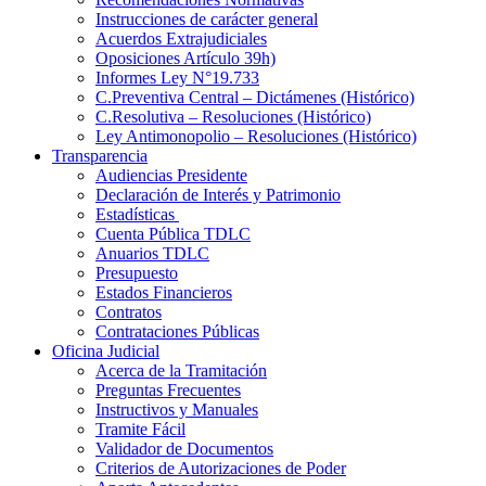
Instrucciones de carácter general
Acuerdos Extrajudiciales
Oposiciones Artículo 39h)
Informes Ley N°19.733
C.Preventiva Central – Dictámenes (Histórico)
C.Resolutiva – Resoluciones (Histórico)
Ley Antimonopolio – Resoluciones (Histórico)
Transparencia
Audiencias Presidente
Declaración de Interés y Patrimonio
Estadísticas
Cuenta Pública TDLC
Anuarios TDLC
Presupuesto
Estados Financieros
Contratos
Contrataciones Públicas
Oficina Judicial
Acerca de la Tramitación
Preguntas Frecuentes
Instructivos y Manuales
Tramite Fácil
Validador de Documentos
Criterios de Autorizaciones de Poder