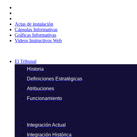
Ir
al
contenido
Actas de instalación
Cápsulas Informativas
Gráficas Informativas
Videos Instructivos Web
El Tribunal
Historia
Definiciones Estratégicas
Atribuciones
Funcionamiento
Integración Actual
Integración Histórica