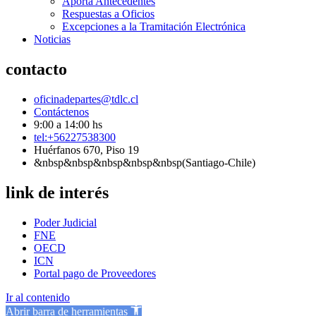
Aporta Antecedentes
Respuestas a Oficios
Excepciones a la Tramitación Electrónica
Noticias
contacto
oficinadepartes@tdlc.cl
Contáctenos
9:00 a 14:00 hs
tel:+56227538300
Huérfanos 670, Piso 19
&nbsp&nbsp&nbsp&nbsp&nbsp(Santiago-Chile)
link de interés
Poder Judicial
FNE
OECD
ICN
Portal pago de Proveedores
Ir al contenido
Abrir barra de herramientas