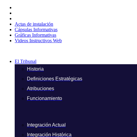
Ir
al
contenido
Actas de instalación
Cápsulas Informativas
Gráficas Informativas
Videos Instructivos Web
El Tribunal
Historia
Definiciones Estratégicas
Atribuciones
Funcionamiento
Integración Actual
Integración Histórica