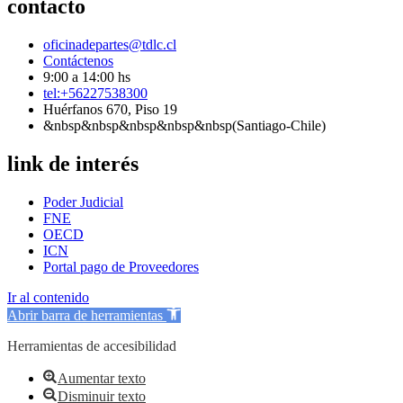
contacto
oficinadepartes@tdlc.cl
Contáctenos
9:00 a 14:00 hs
tel:+56227538300
Huérfanos 670, Piso 19
&nbsp&nbsp&nbsp&nbsp&nbsp(Santiago-Chile)
link de interés
Poder Judicial
FNE
OECD
ICN
Portal pago de Proveedores
Ir al contenido
Abrir barra de herramientas
Herramientas de accesibilidad
Aumentar texto
Disminuir texto