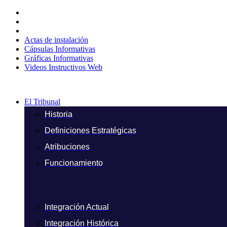
Ir
al
contenido
Actas de instalación
Cápsulas Informativas
Gráficas Informativas
Videos Instructivos Web
El Tribunal
Historia
Definiciones Estratégicas
Atribuciones
Funcionamiento
Integración Actual
Integración Histórica