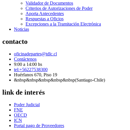
Validador de Documentos
Criterios de Autorizaciones de Poder
Aporta Antecedentes
Respuestas a Oficios
Excepciones a la Tramitación Electrónica
Noticias
contacto
oficinadepartes@tdlc.cl
Contáctenos
9:00 a 14:00 hs
tel:+56227538300
Huérfanos 670, Piso 19
&nbsp&nbsp&nbsp&nbsp&nbsp(Santiago-Chile)
link de interés
Poder Judicial
FNE
OECD
ICN
Portal pago de Proveedores