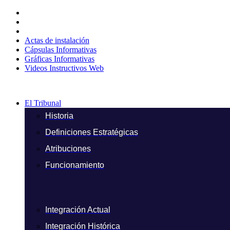
Ir
al
contenido
Actas de instalación
Cápsulas Informativas
Gráficas Informativas
Videos Instructivos Web
El Tribunal
Historia
Definiciones Estratégicas
Atribuciones
Funcionamiento
Integración Actual
Integración Histórica