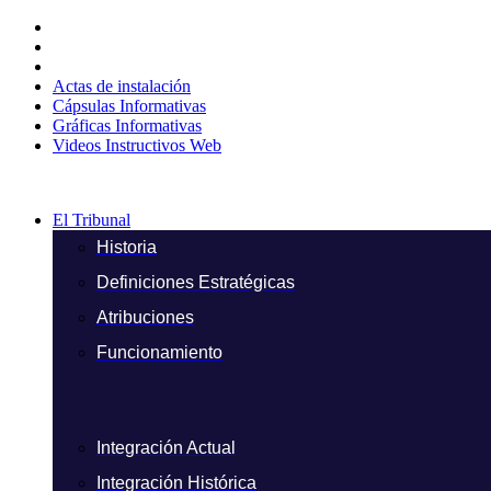
Ir
al
contenido
Actas de instalación
Cápsulas Informativas
Gráficas Informativas
Videos Instructivos Web
El Tribunal
Historia
Definiciones Estratégicas
Atribuciones
Funcionamiento
Integración Actual
Integración Histórica