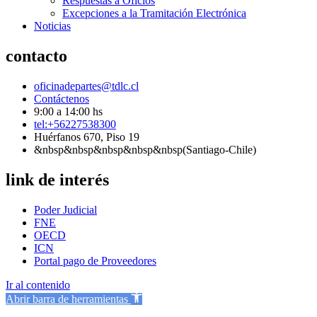
Respuestas a Oficios
Excepciones a la Tramitación Electrónica
Noticias
contacto
oficinadepartes@tdlc.cl
Contáctenos
9:00 a 14:00 hs
tel:+56227538300
Huérfanos 670, Piso 19
&nbsp&nbsp&nbsp&nbsp&nbsp(Santiago-Chile)
link de interés
Poder Judicial
FNE
OECD
ICN
Portal pago de Proveedores
Ir al contenido
Abrir barra de herramientas