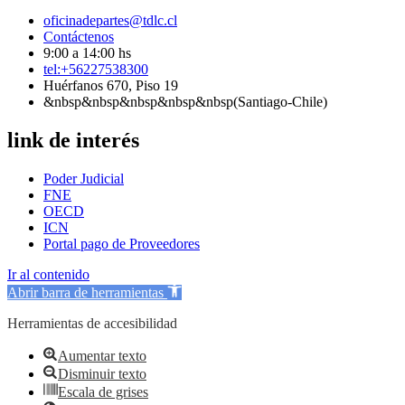
oficinadepartes@tdlc.cl
Contáctenos
9:00 a 14:00 hs
tel:+56227538300
Huérfanos 670, Piso 19
&nbsp&nbsp&nbsp&nbsp&nbsp(Santiago-Chile)
link de interés
Poder Judicial
FNE
OECD
ICN
Portal pago de Proveedores
Ir al contenido
Abrir barra de herramientas
Herramientas de accesibilidad
Aumentar texto
Disminuir texto
Escala de grises