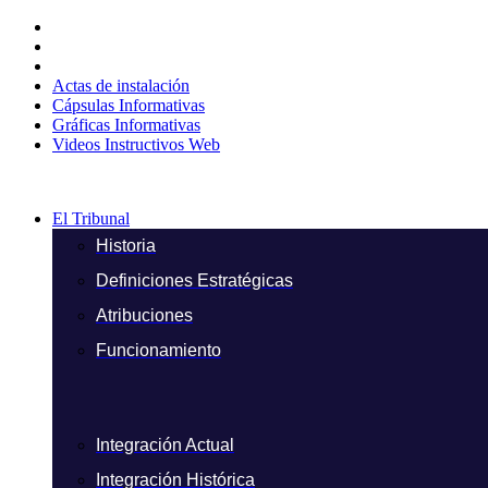
Ir
al
contenido
Actas de instalación
Cápsulas Informativas
Gráficas Informativas
Videos Instructivos Web
El Tribunal
Historia
Definiciones Estratégicas
Atribuciones
Funcionamiento
Integración Actual
Integración Histórica