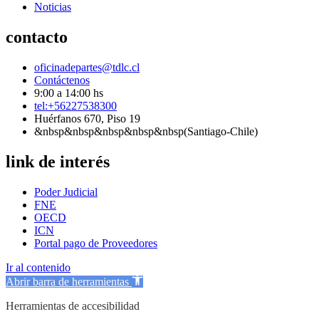
Noticias
contacto
oficinadepartes@tdlc.cl
Contáctenos
9:00 a 14:00 hs
tel:+56227538300
Huérfanos 670, Piso 19
&nbsp&nbsp&nbsp&nbsp&nbsp(Santiago-Chile)
link de interés
Poder Judicial
FNE
OECD
ICN
Portal pago de Proveedores
Ir al contenido
Abrir barra de herramientas
Herramientas de accesibilidad