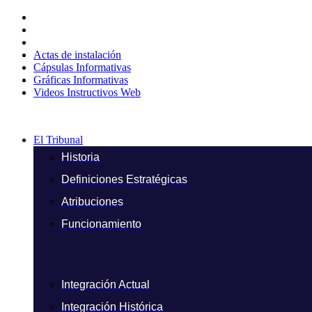
Ir
al
contenido
Actas de instalación
Cápsulas Informativas
Gráficas Informativas
Videos Instructivos Web
El Tribunal
Historia
Definiciones Estratégicas
Atribuciones
Funcionamiento
Integración Actual
Integración Histórica