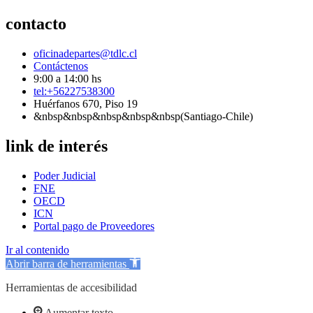
contacto
oficinadepartes@tdlc.cl
Contáctenos
9:00 a 14:00 hs
tel:+56227538300
Huérfanos 670, Piso 19
&nbsp&nbsp&nbsp&nbsp&nbsp(Santiago-Chile)
link de interés
Poder Judicial
FNE
OECD
ICN
Portal pago de Proveedores
Ir al contenido
Abrir barra de herramientas
Herramientas de accesibilidad
Aumentar texto