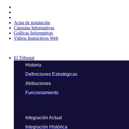
Ir
al
contenido
Actas de instalación
Cápsulas Informativas
Gráficas Informativas
Videos Instructivos Web
El Tribunal
Historia
Definiciones Estratégicas
Atribuciones
Funcionamiento
Integración Actual
Integración Histórica