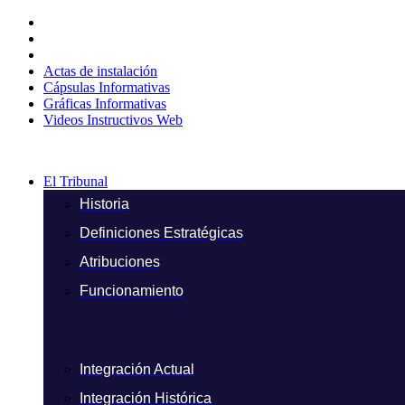
Ir
al
contenido
Actas de instalación
Cápsulas Informativas
Gráficas Informativas
Videos Instructivos Web
El Tribunal
Historia
Definiciones Estratégicas
Atribuciones
Funcionamiento
Integración Actual
Integración Histórica