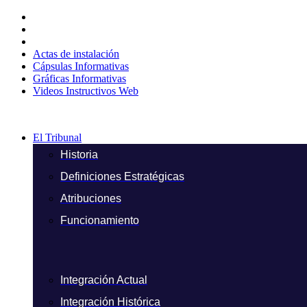
Ir
al
contenido
Actas de instalación
Cápsulas Informativas
Gráficas Informativas
Videos Instructivos Web
El Tribunal
Historia
Definiciones Estratégicas
Atribuciones
Funcionamiento
Integración Actual
Integración Histórica