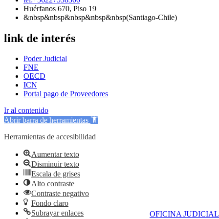
Huérfanos 670, Piso 19
&nbsp&nbsp&nbsp&nbsp&nbsp(Santiago-Chile)
link de interés
Poder Judicial
FNE
OECD
ICN
Portal pago de Proveedores
Ir al contenido
Abrir barra de herramientas
Herramientas de accesibilidad
Aumentar texto
Disminuir texto
Escala de grises
Alto contraste
Contraste negativo
Fondo claro
Subrayar enlaces
OFICINA JUDICIAL