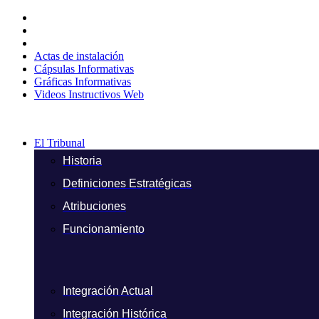
Ir
al
contenido
Actas de instalación
Cápsulas Informativas
Gráficas Informativas
Videos Instructivos Web
El Tribunal
Historia
Definiciones Estratégicas
Atribuciones
Funcionamiento
Integración Actual
Integración Histórica